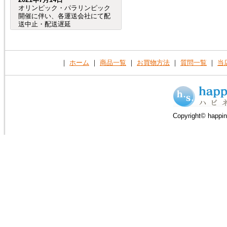
オリンピック・パラリンピック
開催に伴い、各運送会社にて配
送中止・配送遅延
が発生する事が予想されます。
（特に、交通が規制される会場
周辺など。）
つきましては、オリンピック・
｜
ホーム
｜
商品一覧
｜
お買物方法
｜
質問一覧
｜
当
パラリンピック開催期間中及
び、前後の商品のお
届けは、到着までにお時間が掛
かる場合がございますので宜し
くお願い致します。
Copyright© happin
2020年8月4日
売れ筋人気ランキングを更新し
ました。
2019年6月4日
６月27日（木）から７月２日
（火）頃まで、「Ｇ20サミッ
ト」に伴う
交通規制の影響で、
大阪府（全域）、兵庫県（芦屋
市、尼崎市、伊丹市、西宮市）