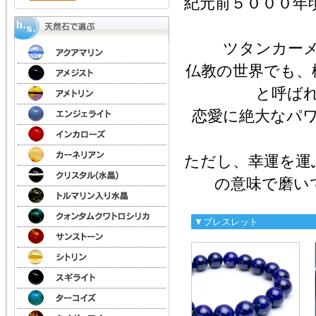
紀元前５０００年
kato）
ツタンカー
仏教の世界でも、
と呼ば
恋愛に絶大なパ
ただし、幸運を運
の意味で磨い
▼ブレスレット