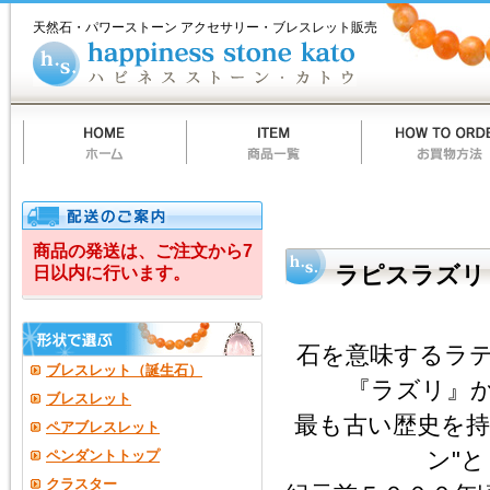
ホ
商
お
質
当
お
ハ
ハ
ー
品
買
問
店
買
ピ
天然石・パワーストーン アクセサリー・ブレスレット販売
ム
一
物
一
の
い
ネ
ピ
覧
方
覧
ご
物
ス
法
案
カ
ス
ネ
内
ー
ト
ト
ー
ス
ン
カ
ト
ス
ウ
ト
ー
商品の発送は、ご注文から7
ラピスラズリ
日以内に行います。
ン
カ
石を意味するラ
ト
ブレスレット（誕生石）
『ラズリ』
ウ
ブレスレット
最も古い歴史を持
ペアブレスレット
（happiness
ン"
ペンダントトップ
stone
クラスター