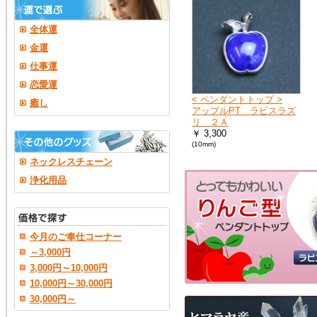
全体運
金運
仕事運
恋愛運
< ペンダントトップ >
癒し
アップルPT ラピスラズ
リ ２Ａ
￥ 3,300
(10mm)
ネックレスチェーン
浄化用品
今月のご奉仕コーナー
～3,000円
3,000円～10,000円
10,000円～30,000円
30,000円～