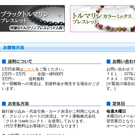
1万円未満は
こちら
をご覧ください。
お問い合わせフ
1万円～3万円 … 全国一律500円
ＴＥＬ ： 0776-2
3万円～ … 送料無料
ＦＡＸ ： 0776-2
※一部離島への発送は、別途料金が発生する場合がござ
(※緊急の場合
います。
す。)
銀行振り込み・代金引換・カード決済がご利用になれま
毎週木曜日
す。クレジットカードの決済は、ヤマト運輸株式会社
木曜日のメール
「クロネコwebコレクト」を使用しております。
翌営業日となり
（代引手数料はお客様のご負担となります）
ホームページか