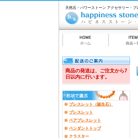
ホ
商
お
質
当
お
ハ
ハ
ー
品
買
問
店
買
ピ
天然石・パワーストーン アクセサリー・ブ
ム
一
物
一
の
い
ネ
ピ
覧
方
覧
ご
物
ス
法
案
カ
ス
ネ
内
ー
ト
ト
ー
ス
ン
カ
ト
ス
ウ
ト
ー
商品の発送は、ご注文から7
日以内に行います。
ン
カ
ト
ブレスレット（誕生石）
ウ
ブレスレット
ペアブレスレット
（happiness
ペンダントトップ
stone
クラスター