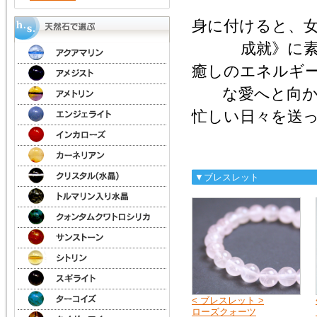
kato）
身に付けると、
成就》に
癒しのエネルギ
な愛へと向
忙しい日々を送
▼ブレスレット
< ブレスレット >
ローズクォーツ