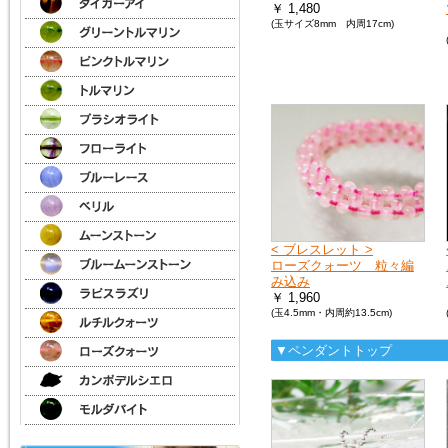
￥ 1,480
(玉サイズ8mm 内周17cm)
< ブレスレット >
ローズクォーツ 粒々編
み込み
￥ 1,960
(玉4.5mm・内周約13.5cm)
▼ペンダントトップ