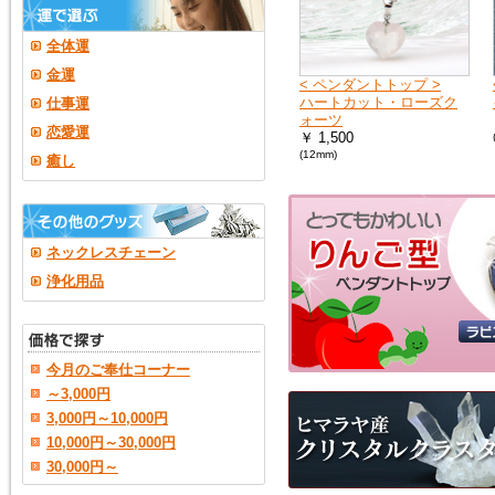
全体運
金運
< ペンダントトップ >
ハートカット・ローズク
仕事運
ォーツ
恋愛運
￥ 1,500
(12mm)
癒し
ネックレスチェーン
浄化用品
今月のご奉仕コーナー
～3,000円
3,000円～10,000円
10,000円～30,000円
30,000円～