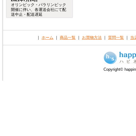
オリンピック・パラリンピック
開催に伴い、各運送会社にて配
送中止・配送遅延
が発生する事が予想されます。
（特に、交通が規制される会場
周辺など。）
つきましては、オリンピック・
｜
ホーム
｜
商品一覧
｜
お買物方法
｜
質問一覧
｜
当
パラリンピック開催期間中及
び、前後の商品のお
届けは、到着までにお時間が掛
かる場合がございますので宜し
くお願い致します。
Copyright© happin
2020年8月4日
売れ筋人気ランキングを更新し
ました。
2019年6月4日
６月27日（木）から７月２日
（火）頃まで、「Ｇ20サミッ
ト」に伴う
交通規制の影響で、
大阪府（全域）、兵庫県（芦屋
市、尼崎市、伊丹市、西宮市）