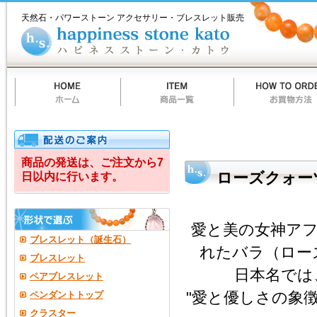
ホ
商
お
質
当
お
ハ
ハ
ー
品
買
問
店
買
ピ
天然石・パワーストーン アクセサリー・ブレスレット販売
ム
一
物
一
の
い
ネ
ピ
覧
方
覧
ご
物
ス
法
案
カ
ス
ネ
内
ー
ト
ト
ー
ス
ン
カ
ト
ス
ウ
ト
ー
商品の発送は、ご注文から7
ローズクォー
日以内に行います。
ン
カ
愛と美の女神ア
ト
ブレスレット（誕生石）
れたバラ（ロー
ウ
ブレスレット
日本名では
ペアブレスレット
（happiness
"愛と優しさの象
ペンダントトップ
stone
クラスター