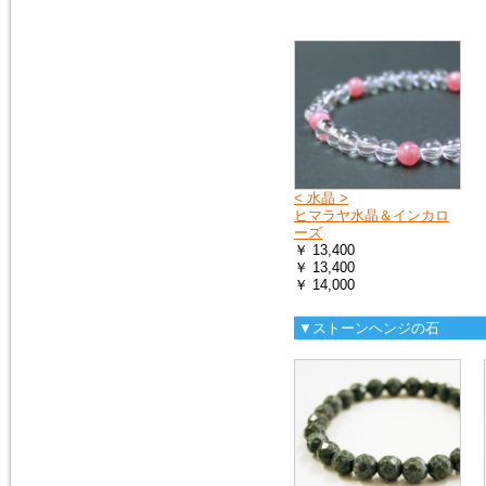
2018年1月20日
１月25日（木曜日）午前０時か
ら７時の間で、メンテナンスの
ため、１時間ほどホームページ
をご覧いただけなくなります。
申し訳ございません。
2016年9月27日
< 水晶 >
「期間限定ご奉仕品」の掲載品
ヒマラヤ水晶＆インカロ
を買い物かごに入れると、割引
ーズ
前の旧価格が表示される点を修
￥ 13,400
正いたしました。
￥ 13,400
￥ 14,000
2016年3月3日
▼ストーンヘンジの石
イタリア製シルバーチェーン
（ボックス）を掲載しました。
シルバーチェーン
2016年3月3日
モルダバイトのペンダントトッ
プ（シルバーチェーン・サービ