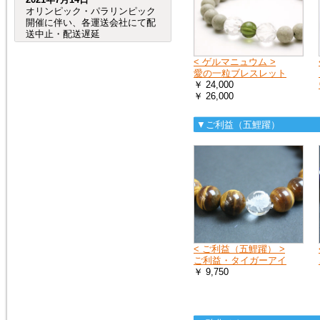
オリンピック・パラリンピック
開催に伴い、各運送会社にて配
送中止・配送遅延
が発生する事が予想されます。
（特に、交通が規制される会場
< ゲルマニュウム >
周辺など。）
愛の一粒ブレスレット
つきましては、オリンピック・
￥ 24,000
パラリンピック開催期間中及
￥ 26,000
び、前後の商品のお
届けは、到着までにお時間が掛
▼ご利益（五鯉躍）
かる場合がございますので宜し
くお願い致します。
2020年8月4日
売れ筋人気ランキングを更新し
ました。
2019年6月4日
< ご利益（五鯉躍） >
６月27日（木）から７月２日
ご利益・タイガーアイ
（火）頃まで、「Ｇ20サミッ
￥ 9,750
ト」に伴う
交通規制の影響で、
大阪府（全域）、兵庫県（芦屋
市、尼崎市、伊丹市、西宮市）