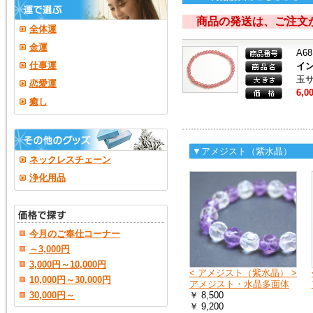
商品の発送は、ご注文
全体運
金運
A68
仕事運
イン
玉サ
恋愛運
6,0
癒し
▼アメジスト（紫水晶）
ネックレスチェーン
浄化用品
今月のご奉仕コーナー
～3,000円
3,000円～10,000円
< アメジスト（紫水晶） >
10,000円～30,000円
アメジスト・水晶多面体
30,000円～
￥ 8,500
￥ 9,200