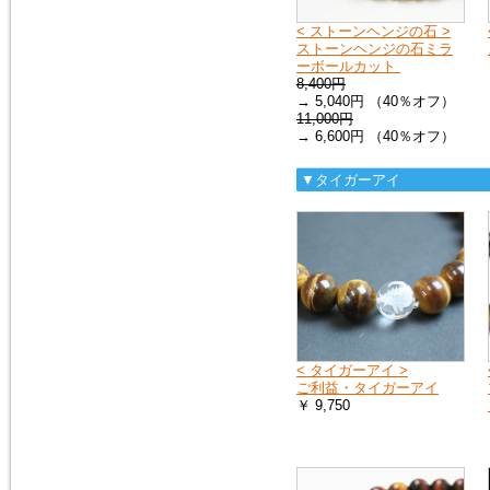
ス）を、掲載しました。
モルダバイト・ペンダントトッ
< ストーンヘンジの石 >
プ
ストーンヘンジの石ミラ
ーボールカット
8,400円
2016年1月16日
→ 5,040円 （40％オフ）
粒粒編み込みと、スターが出る
11,000円
ローズクォーツのブレスレット
→ 6,600円 （40％オフ）
を追加しました。
ローズクォーツ・ブレスレット
▼タイガーアイ
2015年5月7日
人気の高い、タイガーアイの専
用項目を作り、新しいブレスレ
ットを追加しました。非常に珍
しい、タイガークオーツもお見
逃しなく！
タイガーアイ
< タイガーアイ >
ご利益・タイガーアイ
2015年2月28日
￥ 9,750
宝石質と言っても良いクラス
の、ガーネット・ペンダントト
ップを追加しました。１点限定
の入荷です。
ガーネットＰＴ