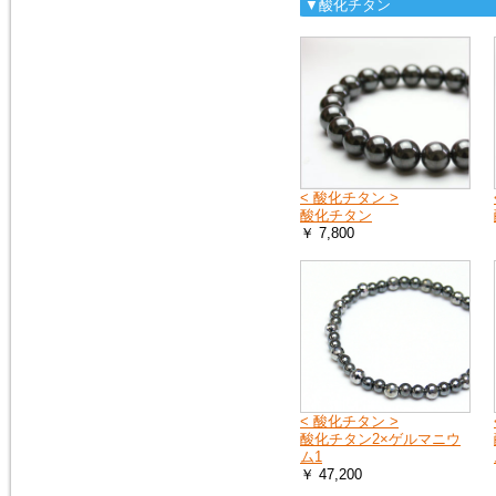
へ
▼酸化チタン
お送りする荷物の到着に遅れが
出たり、配達日時の指定ができ
ない場合があります。
詳しくは、こちら
2019年4月27日
10連休中も、通常通り営業の予
定ですが、メールでのお返事や
< 酸化チタン >
ご注文のお礼などのご連絡は多
酸化チタン
少遅れる場合がございます。
￥ 7,800
また、運送会社の都合により、
配達時間の遅配が発生する場合
がございますので、配達ご希望
日時に余裕をもって、ご注文時
にご指定下さい。
何卒、宜しくお願い申し上げま
す。
2019年1月1日
< 酸化チタン >
謹賀新年
酸化チタン2×ゲルマニウ
本年も 宜しくお願い申し上げ
ム1
ます
￥ 47,200