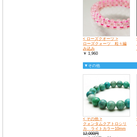
< ローズクオーツ >
ローズクォーツ 粒々編
み込み
￥ 1,960
▼その他
< その他 >
クォンタムクアトロシリ
カ ライトカラー10mm
12,000円