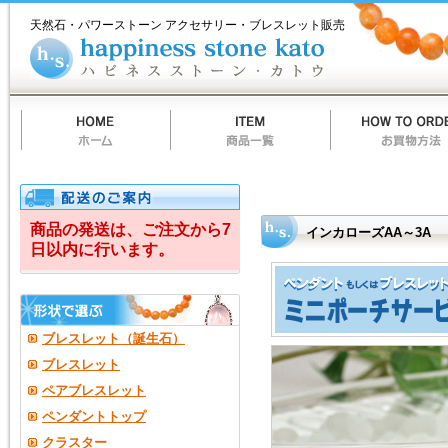
ホ
商
お
質
当
お
ハ
イ
ー
品
買
問
店
買
ピ
天然石・パワーストーン アクセサリー・ブレスレット販売
ム
一
物
一
の
い
ネ
ン
覧
方
覧
ご
物
ス
法
案
カ
ス
カ
内
ー
ト
ト
ー
ロ
ン
カ
ト
ー
ウ
ズ
AA
商品の発送は、ご注文から7
インカローズAA～3A
日以内に行います。
～
3A
ブレスレット（誕生石）
ブレスレット
ペアブレスレット
ペンダントトップ
クラスター