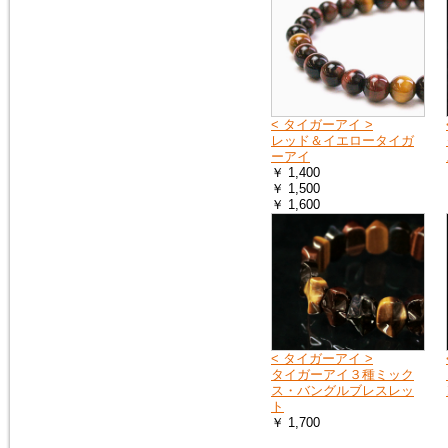
2015年2月10日
トルコ石（ターコイズ）の、ペ
ンダントトップ３点を追加掲載
しました。
< タイガーアイ >
レッド＆イエロータイガ
ーアイ
￥ 1,400
￥ 1,500
￥ 1,600
< タイガーアイ >
タイガーアイ３種ミック
ス・バングルブレスレッ
ト
￥ 1,700