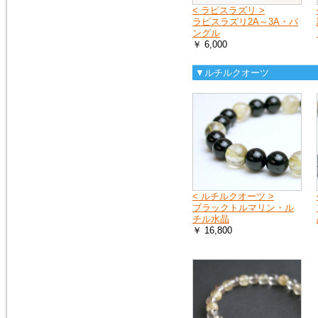
< ラピスラズリ >
ラピスラズリ2A～3A・バ
ングル
￥ 6,000
▼ルチルクオーツ
< ルチルクオーツ >
ブラックトルマリン・ル
チル水晶
￥ 16,800