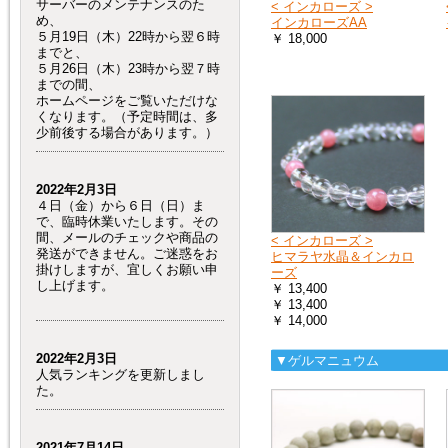
サーバーのメンテナンスのた
< インカローズ >
め、
インカローズAA
５月19日（木）22時から翌６時
￥ 18,000
までと、
５月26日（木）23時から翌７時
までの間、
ホームページをご覧いただけな
くなります。（予定時間は、多
少前後する場合があります。）
2022年2月3日
４日（金）から６日（日）ま
で、臨時休業いたします。その
間、メールのチェックや商品の
< インカローズ >
発送ができません。ご迷惑をお
ヒマラヤ水晶＆インカロ
掛けしますが、宜しくお願い申
ーズ
し上げます。
￥ 13,400
￥ 13,400
￥ 14,000
2022年2月3日
▼ゲルマニュウム
人気ランキングを更新しまし
た。
2021年7月14日