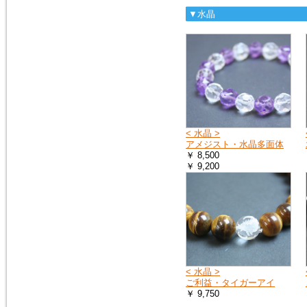
▼水晶
2018年9月8日
大阪府の一部・京都府の一部・
北海道の全域へ荷物をお送りす
ることができません。詳しく
は、ヤマト運輸のホームページ
をご覧ください。
ヤマト運輸ホームページ
2018年7月11日
< 水晶 >
豪雨の影響で、荷物をお送りで
アメジスト・水晶多面体
きない地域や、配達の遅延が起
￥ 8,500
こる地域があります。詳しく
￥ 9,200
は、ヤマト運輸のホームページ
をご覧ください。
ヤマト運輸ホームページ
2018年6月19日
※大阪府を中心とした地震の影
響により、商品のお届けが遅延
する可能性がございます。
< 水晶 >
ご迷惑をお掛けいたしますが、
ご利益・タイガーアイ
ご理解のほど何卒よろしくお願
￥ 9,750
い申し上げます。