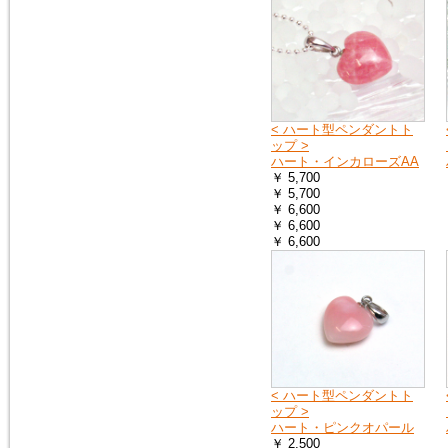
2018年9月8日
大阪府の一部・京都府の一部・
北海道の全域へ荷物をお送りす
ることができません。詳しく
は、ヤマト運輸のホームページ
をご覧ください。
ヤマト運輸ホームページ
< ハート型ペンダントト
ップ >
ハート・インカローズAA
￥ 5,700
2018年7月11日
￥ 5,700
豪雨の影響で、荷物をお送りで
￥ 6,600
きない地域や、配達の遅延が起
￥ 6,600
こる地域があります。詳しく
￥ 6,600
は、ヤマト運輸のホームページ
をご覧ください。
ヤマト運輸ホームページ
2018年6月19日
※大阪府を中心とした地震の影
響により、商品のお届けが遅延
する可能性がございます。
< ハート型ペンダントト
ご迷惑をお掛けいたしますが、
ップ >
ご理解のほど何卒よろしくお願
ハート・ピンクオパール
い申し上げます。
￥ 2,500