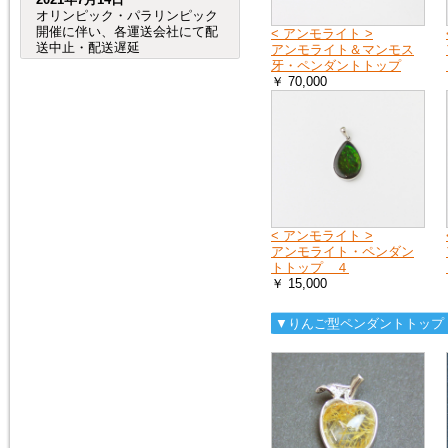
オリンピック・パラリンピック
開催に伴い、各運送会社にて配
< アンモライト >
送中止・配送遅延
アンモライト＆マンモス
が発生する事が予想されます。
牙・ペンダントトップ
（特に、交通が規制される会場
￥ 70,000
周辺など。）
つきましては、オリンピック・
パラリンピック開催期間中及
び、前後の商品のお
届けは、到着までにお時間が掛
かる場合がございますので宜し
くお願い致します。
< アンモライト >
2020年8月4日
アンモライト・ペンダン
売れ筋人気ランキングを更新し
トトップ ４
ました。
￥ 15,000
▼りんご型ペンダントトップ
2019年6月4日
６月27日（木）から７月２日
（火）頃まで、「Ｇ20サミッ
ト」に伴う
交通規制の影響で、
大阪府（全域）、兵庫県（芦屋
市、尼崎市、伊丹市、西宮市）