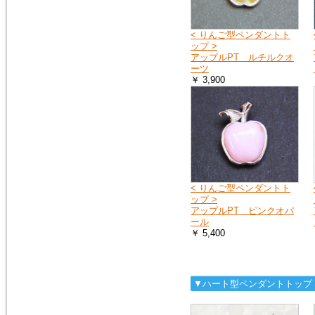
へ
お送りする荷物の到着に遅れが
出たり、配達日時の指定ができ
ない場合があります。
< りんご型ペンダントト
ップ >
詳しくは、こちら
アップルPT ルチルクオ
ーツ
￥ 3,900
2019年4月27日
10連休中も、通常通り営業の予
定ですが、メールでのお返事や
ご注文のお礼などのご連絡は多
少遅れる場合がございます。
また、運送会社の都合により、
配達時間の遅配が発生する場合
がございますので、配達ご希望
日時に余裕をもって、ご注文時
< りんご型ペンダントト
にご指定下さい。
ップ >
何卒、宜しくお願い申し上げま
アップルPT ピンクオパ
す。
ール
￥ 5,400
2019年1月1日
謹賀新年
本年も 宜しくお願い申し上げ
▼ハート型ペンダントトップ
ます