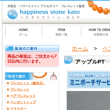
ホ
商
お
質
当
お
ハ
ア
ー
品
買
問
店
買
ピ
天然石・パワーストーン アクセサリー・ブレスレット販売
ム
一
物
一
の
い
ネ
ッ
覧
方
覧
ご
物
ス
法
案
カ
ス
プ
内
ー
ト
ト
ー
ル
ン
カ
PT
ト
ウ
ル
ホーム
>
ペ
チ
商品の発送は、ご注文から7
アップルPT
日以内に行います。
ル
ク
オ
ブレスレット（誕生石）
ー
ブレスレット
ペアブレスレット
ツ
ペンダントトップ
クラスター