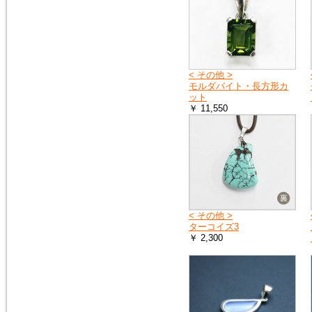
2015年2月10日
トルコ石（ターコイズ）の、ペ
ンダントトップ３点を追加掲載
しました。
< その他 >
モルダバイト・長方形カ
ット
￥ 11,550
< その他 >
ターコイズ3
￥ 2,300