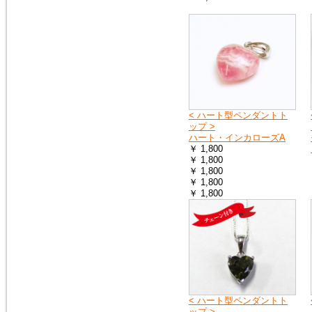
2018年1月20日
１月25日（木曜日）午前０時か
ら７時の間で、メンテナンスの
ため、１時間ほどホームページ
をご覧いただけなくなります。
申し訳ございません。
< ハート型ペンダントト
2016年9月27日
ップ >
「期間限定ご奉仕品」の掲載品
ハート・インカローズA
を買い物かごに入れると、割引
￥ 1,800
前の旧価格が表示される点を修
￥ 1,800
正いたしました。
￥ 1,800
￥ 1,800
￥ 1,800
2016年3月3日
イタリア製シルバーチェーン
（ボックス）を掲載しました。
シルバーチェーン
2016年3月3日
モルダバイトのペンダントトッ
< ハート型ペンダントト
プ（シルバーチェーン・サービ
ップ >