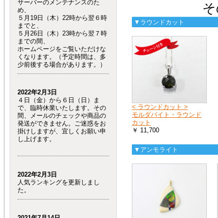
サーバーのメンテナンスのた
そ
め、
５月19日（木）22時から翌６時
▼ラウンドカット
までと、
５月26日（木）23時から翌７時
までの間、
ホームページをご覧いただけな
くなります。（予定時間は、多
少前後する場合があります。）
2022年2月3日
４日（金）から６日（日）ま
< ラウンドカット >
で、臨時休業いたします。その
モルダバイト・ラウンド
間、メールのチェックや商品の
カット
発送ができません。ご迷惑をお
￥ 11,700
掛けしますが、宜しくお願い申
し上げます。
▼アンモライト
2022年2月3日
人気ランキングを更新しまし
た。
2021年7月14日