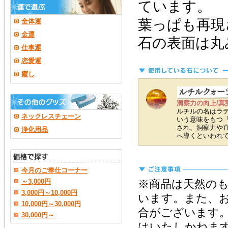
ています。
葉っぱも再現
全体運
金運
石の表面は丸
仕事運
恋愛運
癒し
洞察力の向上/真
ルチルの名はラテ
ネックレスチェーン
いう意味をもつ『r
され、洞察力や
浄化用品
へ導くといわれ
今月のご奉仕コーナー
～3,000円
※商品は天然の
3,000円～10,000円
います。また、
10,000円～30,000円
合がございます
30,000円～
はいたしかねま