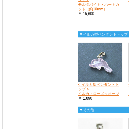
ス）を、掲載しました。
モルダバイト・ハートカ
モルダバイト・ペンダントトッ
ット（約10mm）
プ
￥ 15,600
2016年1月16日
粒粒編み込みと、スターが出る
▼イルカ型ペンダントトップ
ローズクォーツのブレスレット
を追加しました。
ローズクォーツ・ブレスレット
2015年5月7日
人気の高い、タイガーアイの専
用項目を作り、新しいブレスレ
ットを追加しました。非常に珍
しい、タイガークオーツもお見
逃しなく！
< イルカ型ペンダントト
タイガーアイ
ップ >
イルカ・ローズクオーツ
￥ 1,890
2015年2月28日
宝石質と言っても良いクラス
▼その他
の、ガーネット・ペンダントト
ップを追加しました。１点限定
の入荷です。
ガーネットＰＴ